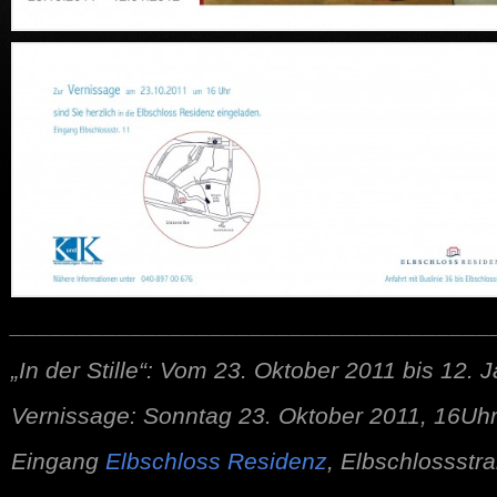
____________________________________
„In der Stille“: Vom 23. Oktober 2011 bis 12.
Vernissage: Sonntag 23. Oktober 2011, 16Uh
Eingang
Elbschloss Residenz
, Elbschlossstr