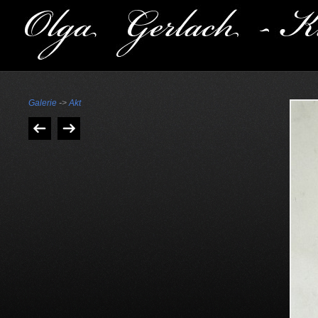
Galerie
->
Akt