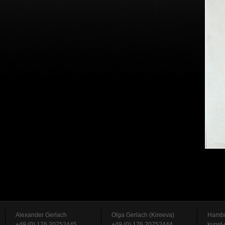
Alexander Gerlach
Olga Gerlach (Kireeva)
Hambu
+49 (0) 176 20752445
+49 (0) 176 20752444
kunst